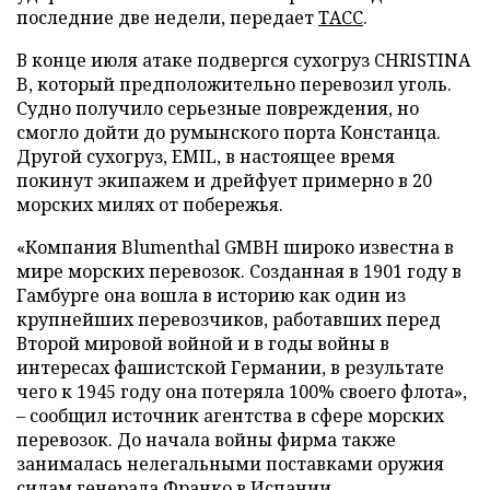
последние две недели, передает
ТАСС
.
В конце июля атаке подвергся сухогруз CHRISTINA
B, который предположительно перевозил уголь.
Судно получило серьезные повреждения, но
смогло дойти до румынского порта Констанца.
Другой сухогруз, EMIL, в настоящее время
покинут экипажем и дрейфует примерно в 20
морских милях от побережья.
«Компания Blumenthal GMBH широко известна в
мире морских перевозок. Созданная в 1901 году в
Гамбурге она вошла в историю как один из
крупнейших перевозчиков, работавших перед
Второй мировой войной и в годы войны в
интересах фашистской Германии, в результате
чего к 1945 году она потеряла 100% своего флота»,
– сообщил источник агентства в сфере морских
перевозок. До начала войны фирма также
занималась нелегальными поставками оружия
силам генерала Франко в Испании.