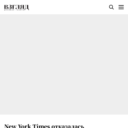
New York Times отказалась