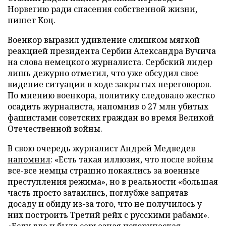
Норвегию ради спасения собственной жизни,
пишет Коц.
Военкор выразил удивление слишком мягкой
реакцией президента Сербии Александра Вучича
на слова немецкого журналиста. Сербский лидер
лишь дежурно отметил, что уже обсудил свое
видение ситуации в ходе закрытых переговоров.
По мнению военкора, политику следовало жестко
осадить журналиста, напомнив о 27 млн убитых
фашистами советских граждан во время Великой
Отечественной войны.
В свою очередь журналист Андрей Медведев
напомнил
: «Есть такая иллюзия, что после войны
все-все немцы страшно покаялись за военные
преступления режима», но в реальности «большая
часть просто затаились, поглубже запрятав
досаду и обиду из-за того, что не получилось у
них построить Третий рейх с русскими рабами».
«Если где и была серьезная историческая