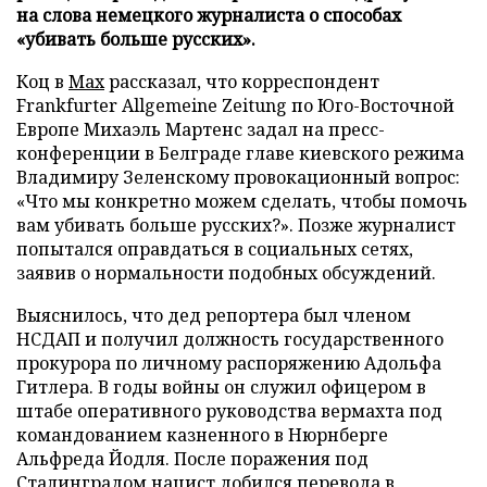
на слова немецкого журналиста о способах
«убивать больше русских».
Коц в
Мах
рассказал, что корреспондент
Frankfurter Allgemeine Zeitung по Юго-Восточной
Европе Михаэль Мартенс задал на пресс-
конференции в Белграде главе киевского режима
Владимиру Зеленскому провокационный вопрос:
«Что мы конкретно можем сделать, чтобы помочь
вам убивать больше русских?». Позже журналист
попытался оправдаться в социальных сетях,
заявив о нормальности подобных обсуждений.
Выяснилось, что дед репортера был членом
НСДАП и получил должность государственного
прокурора по личному распоряжению Адольфа
Гитлера. В годы войны он служил офицером в
штабе оперативного руководства вермахта под
командованием казненного в Нюрнберге
Альфреда Йодля. После поражения под
Сталинградом нацист добился перевода в