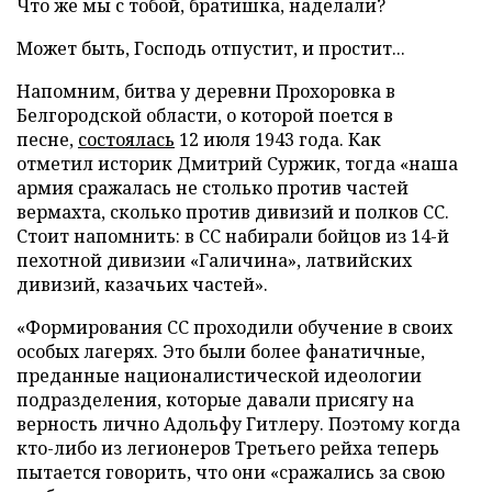
Что же мы с тобой, братишка, наделали?
Может быть, Господь отпустит, и простит...
Напомним, битва у деревни Прохоровка в
Белгородской области, о которой поется в
песне,
состоялась
12 июля 1943 года. Как
отметил историк Дмитрий Суржик, тогда «наша
армия сражалась не столько против частей
вермахта, сколько против дивизий и полков СС.
Стоит напомнить: в СС набирали бойцов из 14-й
пехотной дивизии «Галичина», латвийских
дивизий, казачьих частей».
«Формирования СС проходили обучение в своих
особых лагерях. Это были более фанатичные,
преданные националистической идеологии
подразделения, которые давали присягу на
верность лично Адольфу Гитлеру. Поэтому когда
кто-либо из легионеров Третьего рейха теперь
пытается говорить, что они «сражались за свою