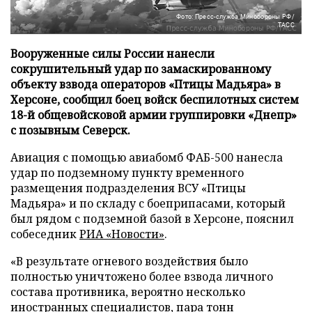
Фото: Пресс-служба Минобороны РФ/
ТАСС
Вооруженные силы России нанесли
сокрушительный удар по замаскированному
объекту взвода операторов «Птицы Мадьяра» в
Херсоне, сообщил боец войск беспилотных систем
18-й общевойсковой армии группировки «Днепр»
с позывным Северск.
Авиация с помощью авиабомб ФАБ-500 нанесла
удар по подземному пункту временного
размещения подразделения ВСУ «Птицы
Мадьяра» и по складу с боеприпасами, который
был рядом с подземной базой в Херсоне, пояснил
собеседник
РИА «Новости»
.
«В результате огневого воздействия было
полностью уничтожено более взвода личного
состава противника, вероятно несколько
иностранных специалистов, пара тонн