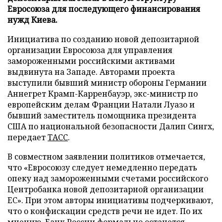
Евросоюза для последующего финансирования
нужд Киева.
Инициатива по созданию новой депозитарной
организации Евросоюза для управления
замороженными российскими активами
выдвинута на Западе. Авторами проекта
выступили бывший министр обороны Германии
Аннегрет Крамп-Карренбауэр, экс-министр по
европейским делам Франции Натали Луазо и
бывший заместитель помощника президента
США по национальной безопасности Далип Сингх,
передает
ТАСС
.
В совместном заявлении политиков отмечается,
что «Евросоюзу следует немедленно передать
опеку над замороженными счетами российского
Центробанка новой депозитарной организации
ЕС». При этом авторы инициативы подчеркивают,
что о конфискации средств речи не идет. По их
мнению, Банк России формально останется