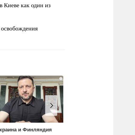
 Киеве как один из
 освобождения
i
краина и Финляндия
Почему тонут даже