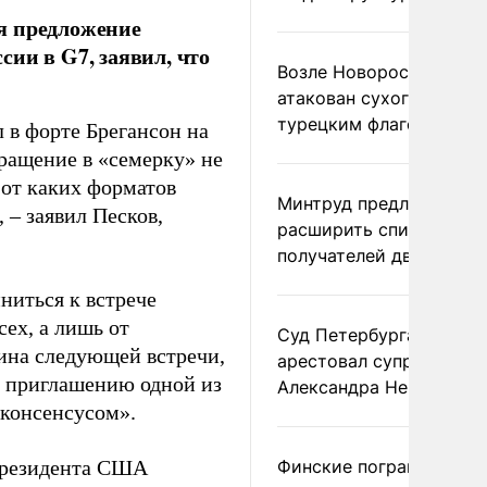
я предложение
ии в G7, заявил, что
Возле Новороссийска
атакован сухогруз под
турецким флагом
 в форте Брегансон на
вращение в «семерку» не
 от каких форматов
Минтруд предложил
 – заявил Песков,
расширить список
получателей двух пенс
ниться к встрече
сех, а лишь от
Суд Петербурга заочно
яина следующей встречи,
арестовал супругу
о приглашению одной из
Александра Невзорова
 консенсусом».
 президента США
Финские пограничники