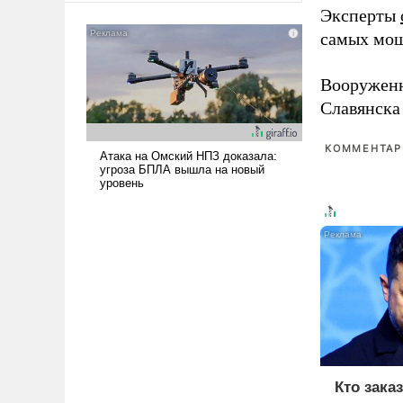
Эксперты
американские арсеналы.
Сложившаяся ситуация
самых мощ
означает многолетний период
уязвимости США, например,
Вооружен
перед Китаем.
Славянска
КОММЕНТАРИ
Кто зака