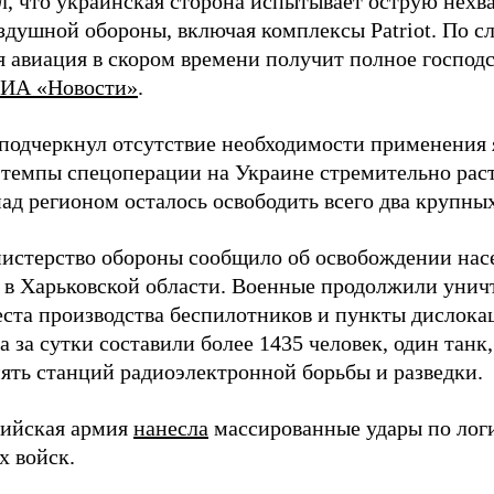
л, что украинская сторона испытывает острую нехв
здушной обороны, включая комплексы Patriot. По с
 авиация в скором времени получит полное господс
ИА «Новости»
.
подчеркнул отсутствие необходимости применения 
 темпы спецоперации на Украине стремительно раст
ад регионом осталось освободить всего два крупных
истерство обороны сообщило об освобождении нас
 в Харьковской области. Военные продолжили унич
еста производства беспилотников и пункты дислока
 за сутки составили более 1435 человек, один танк
пять станций радиоэлектронной борьбы и разведки.
сийская армия
нанесла
массированные удары по лог
х войск.