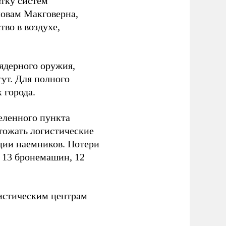
атку систем
ловам Макговерна,
тво в воздухе,
ядерного оружия,
ут. Для полного
 города.
еленного пункта
тожать логистические
ции наемников. Потери
, 13 бронемашин, 12
истическим центрам