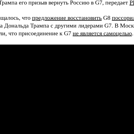
Трампа его призыв вернуть Россию в G7, передает
Р
бщалось, что
предложение восстановить
G8
поссори
ва Дональда Трампа с другими лидерами G7. В Москв
ли, что присоединение к G7
не является самоцелью
.