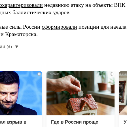
охарактеризовали
недавнюю атаку на объекты ВПК в
ных баллистических ударов.
ные силы России
сформировали
позиции для начала
 и Краматорска.
И (6)
▼
i
i
зал взрыв в
Где в России проще
У