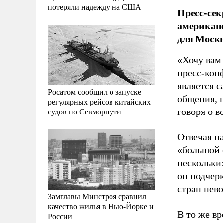
потеряли надежду на США
Пресс-сек
американс
для Москв
«Хочу вам 
пресс-кон
является с
Росатом сообщил о запуске
общения, н
регулярных рейсов китайских
судов по Севморпути
говоря о в
Отвечая н
«большой с
нескольки
он подчер
стран нев
Замглавы Минстроя сравнил
качество жилья в Нью-Йорке и
В то же в
России