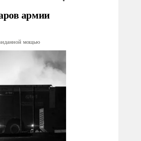
аров армии
невиданной мощью