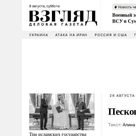
8 августа, суббота
Новость ч
Военный эк
ВСУ в Сум
УКРАИНА
АТАКА НА ИРАН
РОССИЯ И США
26 АВГУСТА 
Песков
Tекст:
Алина
Три исламских государства