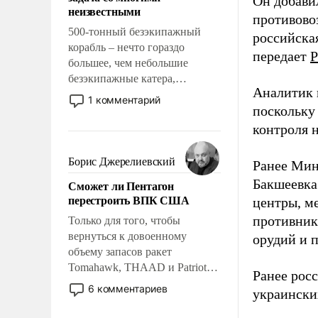
Он добави
адаптироваться.
неизвестными
противово
500-тонный безэкипажный
российская
корабль – нечто гораздо
передает
Р
большее, чем небольшие
безэкипажные катера,
Аналитик 
применение которых уже
1 комментарий
поскольку
стало обыденностью. Задача по
созданию такого корабля очень
контроля н
сложна и амбициозна. Однако
и ее реализация радикально
Борис Джерелиевский
Ранее Мин
поднимет наши боевые
Бакшеевка
Сможет ли Пентагон
возможности.
перестроить ВПК США
центры, м
противника
Только для того, чтобы
вернуться к довоенному
орудий и 
объему запасов ракет
Tomahawk, THAAD и Patriot
Ранее рос
США потребуется более трех
6 комментариев
украински
лет. Даже небольшая война с
Ираном опустошила