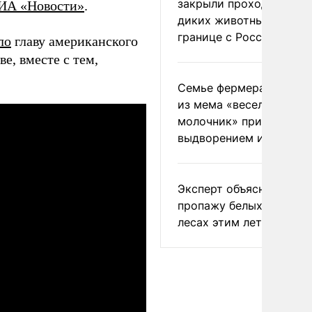
закрыли проходы для
ИА «Новости»
.
диких животных на
границе с Россией
ло
главу американского
е, вместе с тем,
Семье фермера Уолкер
из мема «веселый
молочник» пригрозили
выдворением из Росси
Эксперт объяснил
пропажу белых грибов 
лесах этим летом