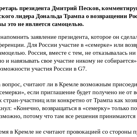
ретарь президента Дмитрий Песков, комментиру
кого лидера Дональда Трампа о возвращении Росс
ы это не является самоцелью.
напомнить заявление президента, которое он сделал
ференции. Для России участие в «семерке» или воз
амоцелью. Россия, вместе с тем, не отказывалась ни
о и навязывать свое участие никому не собирается»,
озможности участия России в G7.
а вопрос, считают ли в Кремле возможным присоеди
емерки», если приглашение будет получено не от в
х стран-участниц или конкретно от Трампа как хоз
кнул: «Конечно, возвращаться в «семерку» только п
озможно, потому что там все решения принимаются
ремя в Кремле не считают провокацией со стороны