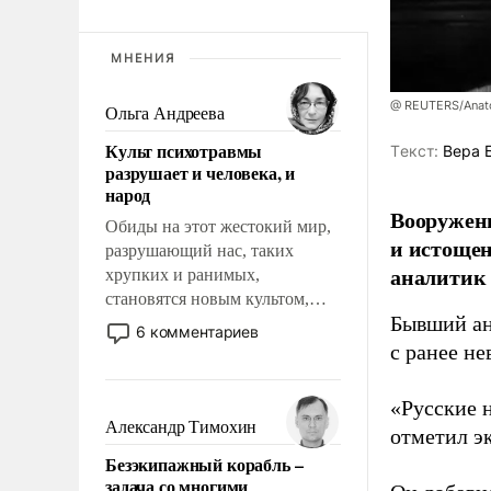
МНЕНИЯ
@ REUTERS/Anato
Ольга Андреева
Культ психотравмы
Tекст:
Вера 
разрушает и человека, и
народ
Вооруженн
Обиды на этот жестокий мир,
и истоще
разрушающий нас, таких
аналитик
хрупких и ранимых,
становятся новым культом,
Бывший ан
постепенно вытесняя и
6 комментариев
отменяя традиционное
с ранее н
требование к человеку – быть
мужественным и твердым под
«Русские 
ударами судьбы, брать на себя
Александр Тимохин
отметил э
ответственность, помогать
Безэкипажный корабль –
слабым, идти вперед и
задача со многими