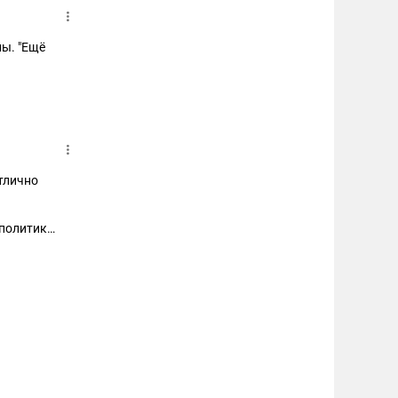
лы. "Ещё
тлично
ополитике