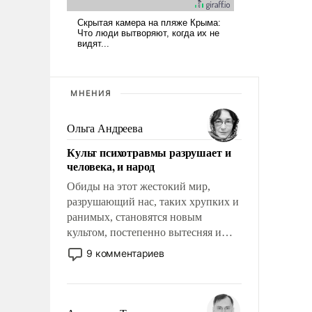
МНЕНИЯ
Ольга Андреева
Культ психотравмы разрушает и
человека, и народ
Обиды на этот жестокий мир,
разрушающий нас, таких хрупких и
ранимых, становятся новым
культом, постепенно вытесняя и
отменяя традиционное требование к
9 комментариев
человеку – быть мужественным и
твердым под ударами судьбы, брать
на себя ответственность, помогать
слабым, идти вперед и