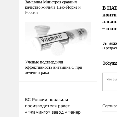
Замглавы Минстроя сравнил
В НАТ
качество жилья в Нью-Йорке и
России
конти
альян
– в и
Вы може
О редак
Ученые подтвердили
Обсужд
эффективность витамина C при
лечении рака
ВС России поразили
производителя ракет
Сортир
«Фламинго» завод «Файер