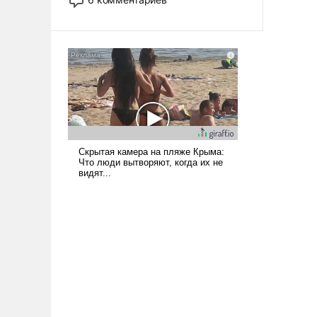
опустошила американские
арсеналы. Сложившаяся ситуация
означает многолетний период
уязвимости США, например, перед
Китаем.