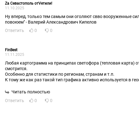
Zа Севастополь отVетили!
11.10.2025
Ну вперед, только тем самым они оголяют свво вооруженные си
повоюем" - Валерий Александрович Кипелов
Ответить
0
0
FinBest
11.11.2025
Любая картограмма на принципах светофора (тепловая карта) о
смотрится.
Особенно для статистики по регионам, странам и т.п.
К тому же как раз такой тип графика активно используется в ге
и региональных "достижениях". Предлагаю побольше размещать
тепловых карт на сайте.
Читать полностью
Ответить
0
0