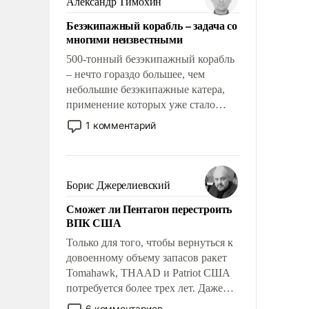
Александр Тимохин
адаптироваться.
Безэкипажный корабль – задача со
многими неизвестными
500-тонный безэкипажный корабль
– нечто гораздо большее, чем
небольшие безэкипажные катера,
применение которых уже стало
обыденностью. Задача по созданию
1 комментарий
такого корабля очень сложна и
амбициозна. Однако и ее
реализация радикально поднимет
наши боевые возможности.
Борис Джерелиевский
Сможет ли Пентагон перестроить
ВПК США
Только для того, чтобы вернуться к
довоенному объему запасов ракет
Tomahawk, THAAD и Patriot США
потребуется более трех лет. Даже
небольшая война с Ираном
6 комментариев