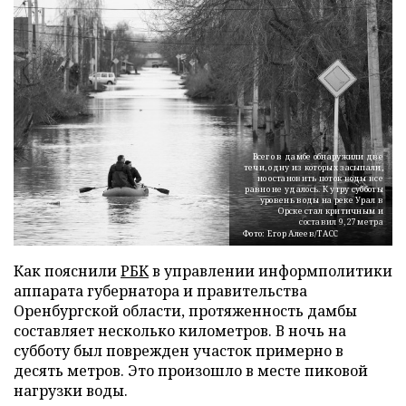
Всего в дамбе обнаружили две
течи, одну из которых засыпали,
но остановить поток воды все
равно не удалось. К утру субботы
уровень воды на реке Урал в
Орске стал критичным и
составил 9,27 метра
Фото: Егор Алеев/ТАСС
Как пояснили
РБК
в управлении информполитики
аппарата губернатора и правительства
Оренбургской области, протяженность дамбы
составляет несколько километров. В ночь на
субботу был поврежден участок примерно в
десять метров. Это произошло в месте пиковой
нагрузки воды.