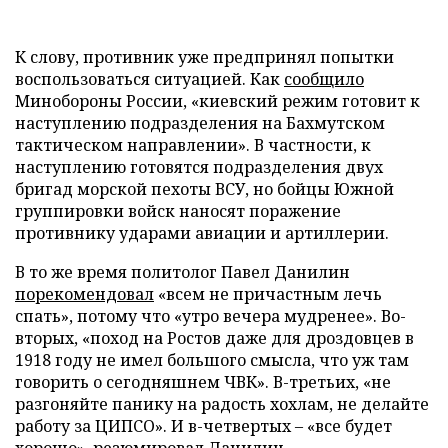
К слову, противник уже предпринял попытки
воспользоваться ситуацией. Как
сообщило
Минобороны России, «киевский режим готовит к
наступлению подразделения на Бахмутском
тактическом направлении». В частности, к
наступлению готовятся подразделения двух
бригад морской пехоты ВСУ, но бойцы Южной
группировки войск наносят поражение
противнику ударами авиации и артиллерии.
В то же время политолог Павел Данилин
порекомендовал
«всем не причастным лечь
спать», потому что «утро вечера мудренее». Во-
вторых, «поход на Ростов даже для дроздовцев в
1918 году не имел большого смысла, что уж там
говорить о сегодняшнем ЧВК». В-третьих, «не
разгоняйте панику на радость хохлам, не делайте
работу за ЦИПСО». И в-четвертых – «все будет
хорошо», резюмировал Данилин.