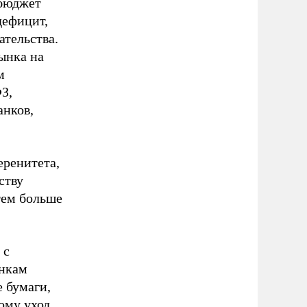
 бюджет
дефицит,
ательства.
ынка на
м
З,
анков,
еренитета,
ству
тем больше
 с
анкам
 бумаги,
ому уход