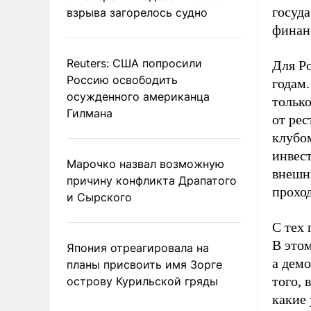
госуд
взрыва загорелось судно
финан
Reuters: США попросили
Для Ро
Россию освободить
годам
осужденного американца
только
Гилмана
от ре
клубо
инвес
Марочко назвал возможную
внешн
причину конфликта Драпатого
прохо
и Сырского
С тех
В этом
Япония отреагировала на
а демо
планы присвоить имя Зорге
того,
острову Курильской гряды
какие