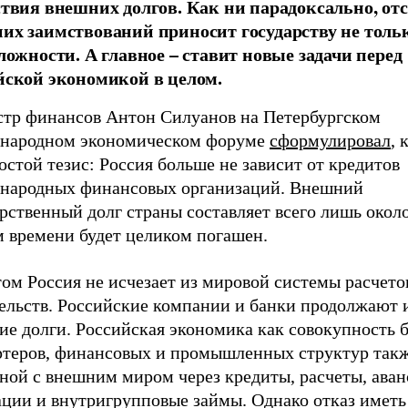
ствия внешних долгов. Как ни парадоксально, от
их заимствований приносит государству не толь
сложности. А главное – ставит новые задачи перед
йской экономикой в целом.
тр финансов Антон Силуанов на Петербургском
народном экономическом форуме
сформулировал
, 
остой тезис: Россия больше не зависит от кредитов
народных финансовых организаций. Внешний
рственный долг страны составляет всего лишь окол
м времени будет целиком погашен.
ом Россия не исчезает из мировой системы расчето
тельств. Российские компании и банки продолжают 
е долги. Российская экономика как совокупность б
ртеров, финансовых и промышленных структур такж
ной с внешним миром через кредиты, расчеты, аван
ации и внутригрупповые займы. Однако отказ имет