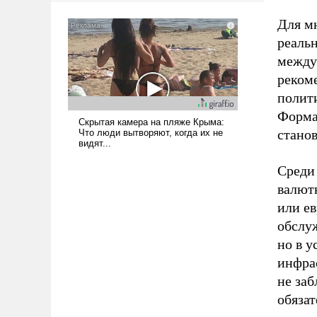
Для м
реальн
между
реком
полит
Форма
стано
Среди
валютн
или ев
обслу
но в у
инфрас
не за
обязат