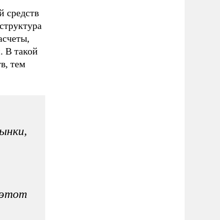
й средств
аструктура
асчеты,
. В такой
в, тем
ынки,
 этот