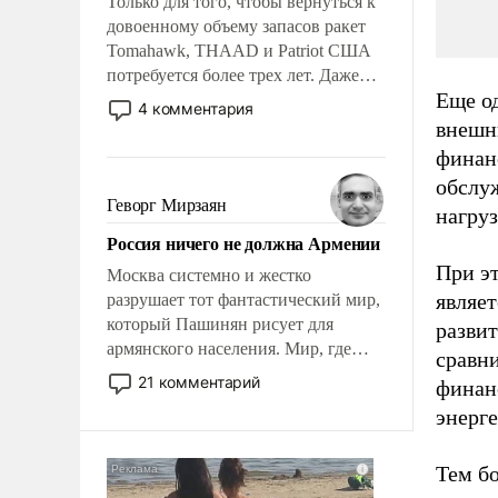
Только для того, чтобы вернуться к
довоенному объему запасов ракет
Tomahawk, THAAD и Patriot США
потребуется более трех лет. Даже
Еще о
небольшая война с Ираном
4 комментария
опустошила американские
внешн
арсеналы. Сложившаяся ситуация
финан
означает многолетний период
обслу
уязвимости США, например, перед
Геворг Мирзаян
нагруз
Китаем.
Россия ничего не должна Армении
При э
Москва системно и жестко
являет
разрушает тот фантастический мир,
который Пашинян рисует для
разви
армянского населения. Мир, где
сравн
политические прожекты будут
21 комментарий
финан
безусловно оплачиваться за счет
энерге
российских налогоплательщиков и
где Еревану за свои поступки не
нужно отвечать.
Тем б