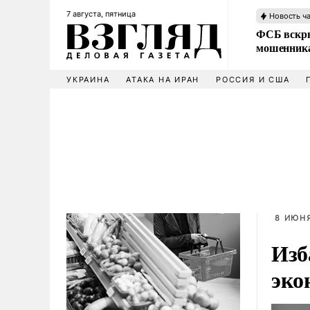
7 августа, пятница
Новость ч
ФСБ вскры
мошенника
УКРАИНА
АТАКА НА ИРАН
РОССИЯ И США
8 ИЮНЯ
Изб
эко