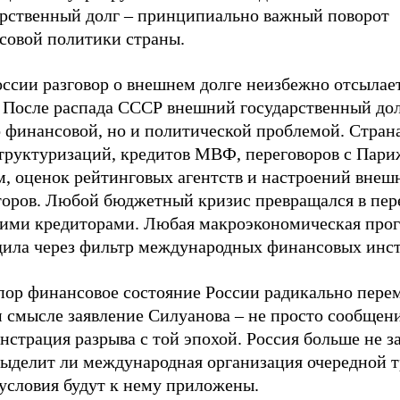
арственный долг – принципиально важный поворот
совой политики страны.
ссии разговор о внешнем долге неизбежно отсылает
. После распада СССР внешний государственный дол
 финансовой, но и политической проблемой. Страна
структуризаций, кредитов МВФ, переговоров с Пар
м, оценок рейтинговых агентств и настроений внеш
торов. Любой бюджетный кризис превращался в пер
ими кредиторами. Любая макроэкономическая про
дила через фильтр международных финансовых инст
 пор финансовое состояние России радикально пере
 смысле заявление Силуанова – не просто сообщени
нстрация разрыва с той эпохой. Россия больше не з
 выделит ли международная организация очередной 
 условия будут к нему приложены.