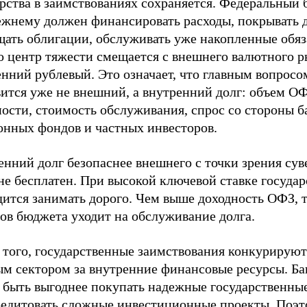
арства в заимствованиях сохраняется. Федеральный
ежнему должен финансировать расходы, покрывать 
щать облигации, обслуживать уже накопленные обяз
о центр тяжести смещается с внешнего валютного р
нний рублевый. Это означает, что главным вопросо
ится уже не внешний, а внутренний долг: объем ОФ
ости, стоимость обслуживания, спрос со стороны б
онных фондов и частных инвесторов.
нний долг безопаснее внешнего с точки зрения сув
не бесплатен. При высокой ключевой ставке государ
дится занимать дорого. Чем выше доходность ОФЗ, 
ов бюджета уходит на обслуживание долга.
 того, государственные заимствования конкурируют
ым сектором за внутренние финансовые ресурсы. Б
 быть выгоднее покупать надежные государственные
редитовать сложные инвестиционные проекты. Поэт