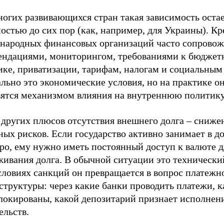
ногих развивающихся стран такая зависимость оста
остью до сих пор (как, например, для Украины). К
народных финансовых организаций часто сопрово
ендациями, мониторингом, требованиями к бюджет
ике, приватизации, тарифам, налогам и социальным
льно это экономические условия, но на практике о
вятся механизмом влияния на внутреннюю политику
 других плюсов отсутствия внешнего долга – сниже
ых рисков. Если государство активно занимает в д
ро, ему нужно иметь постоянный доступ к валюте д
живания долга. В обычной ситуации это технически
словиях санкций он превращается в вопрос платежн
труктуры: через какие банки проводить платежи, к
блокированы, какой депозитарий признает исполнен
ельств.