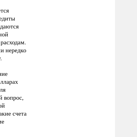
ется
редиты
ждаются
ной
 расходам.
ни нередко
.
ние
олларах
ля
й вопрос,
ой
акие счета
ие