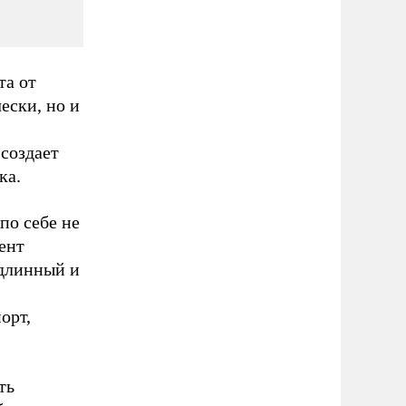
та от
ески, но и
создает
ка.
по себе не
ент
 длинный и
орт,
ть