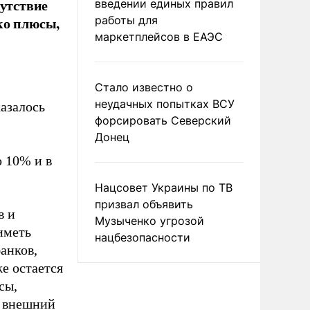
сутствие
введении единых правил
ко плюсы,
работы для
маркетплейсов в ЕАЭС
Стало известно о
неудачных попытках ВСУ
казалось
форсировать Северский
Донец
о 10% и в
Нацсовет Украины по ТВ
призвал объявить
в и
Музыченко угрозой
иметь
нацбезопасности
анков,
е остается
сы,
ь внешний