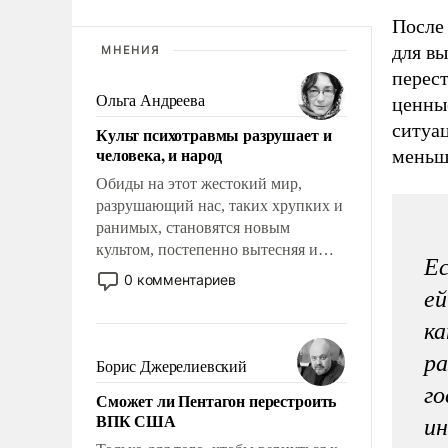
После 
для вы
МНЕНИЯ
перест
Ольга Андреева
ценные
ситуац
Культ психотравмы разрушает и
человека, и народ
меньш
Обиды на этот жестокий мир,
разрушающий нас, таких хрупких и
ранимых, становятся новым
культом, постепенно вытесняя и
Ес
отменяя традиционное требование к
0 комментариев
человеку – быть мужественным и
ей
твердым под ударами судьбы, брать
ка
на себя ответственность, помогать
ра
слабым, идти вперед и
Борис Джерелиевский
адаптироваться.
го
Сможет ли Пентагон перестроить
ВПК США
ин