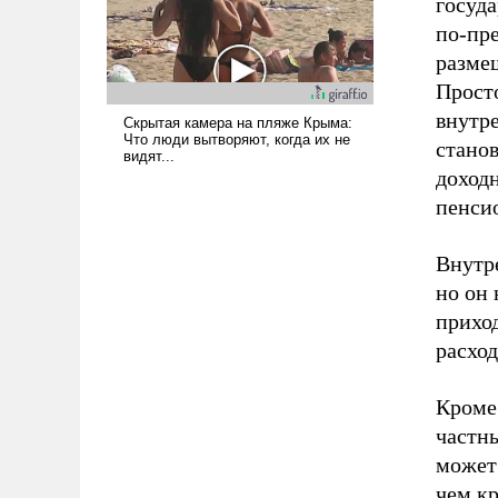
госуд
по-пр
разме
Прост
внутре
станов
доходн
пенси
Внутре
но он 
прихо
расход
Кроме
частн
может
чем к