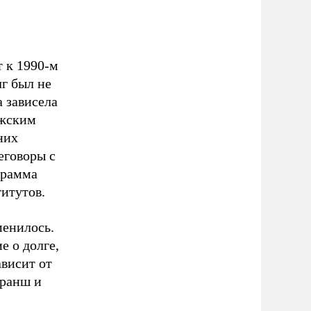
 к 1990-м
г был не
 зависела
ижским
них
еговоры с
грамма
итутов.
менилось.
е о долге,
ависит от
транш и