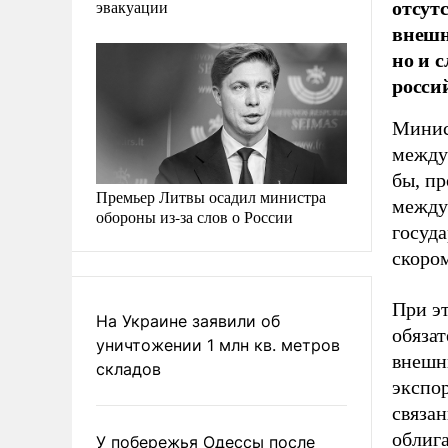
отсут
эвакуации
внешн
но и 
росси
Минис
между
бы, пр
Премьер Литвы осадил министра
между
обороны из-за слов о России
госуда
скоро
При эт
На Украине заявили об
обяза
уничтожении 1 млн кв. метров
внешни
складов
экспо
связан
облиг
У побережья Одессы после