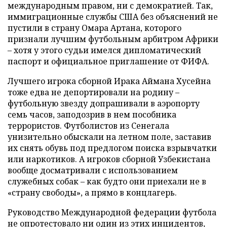
международным правом, ни с демократией. Так,
иммиграционные службы США без объяснений не
пустили в страну Омара Артана, которого
признали лучшим футбольным арбитром Африки
– хотя у этого судьи имелся дипломатический
паспорт и официальное приглашение от ФИФА.
Лучшего игрока сборной Ирака Аймана Хусейна
тоже едва не депортировали на родину –
футбольную звезду допрашивали в аэропорту
семь часов, заподозрив в нем пособника
террористов. Футболистов из Сенегала
унизительно обыскали на летном поле, заставив
их снять обувь под предлогом поиска взрывчатки
или наркотиков. А игроков сборной Узбекистана
вообще досматривали с использованием
служебных собак – как будто они приехали не в
«страну свободы», а прямо в концлагерь.
Руководство Международной федерации футбола
не опротестовало ни один из этих инцидентов,