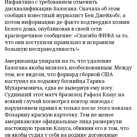
Инфантино с требованием отменить
дисквалификацию Балогана. Сначала об этом
сообщил известный журналист Бен Джейкобс, а
потом информацию де-факто подтвердил хозяин
Белого дома, опубликовав в своей сети
красноречивое сообщение: «Спасибо ФИФА за то,
что они поступили правильно и исправили
большую несправедливость!»
Американцы упирали на то, что удаление
Балогана якобы являлось необоснованным. Между
тем, все видели, что форвард сборной США
наступил на лодыжку боснийца Тарика
Мухаремовича, едва не вывернув ему ногу.
Судивший этот матч бразилец Рафаэл Клаус на
всякий случай посмотрел повтор эпизода с
нарушением правил и только после этого показал
Фоларину красную карточку. Тем не менее
американские официальные лица развернули
настоящую травлю Клауса, обвиняя его в том, что
он якобы судил у себя на родине договорные