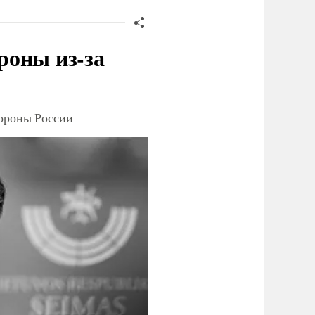
роны из-за
тороны России