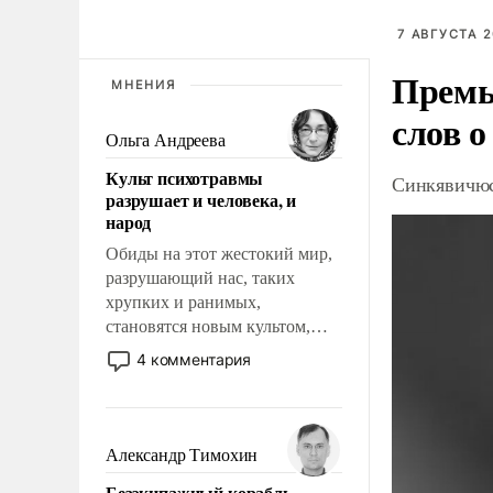
7 АВГУСТА 2
Премь
МНЕНИЯ
слов о
Ольга Андреева
Культ психотравмы
Синкявичюс
разрушает и человека, и
народ
Обиды на этот жестокий мир,
разрушающий нас, таких
хрупких и ранимых,
становятся новым культом,
постепенно вытесняя и
4 комментария
отменяя традиционное
требование к человеку – быть
мужественным и твердым под
ударами судьбы, брать на себя
Александр Тимохин
ответственность, помогать
Безэкипажный корабль –