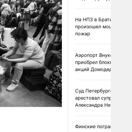
На НПЗ в Братиславе
произошел мощный
пожар
Аэропорт Внуково
приобрел блокпакет
акций Домодедово
Суд Петербурга заочно
арестовал супругу
Александра Невзорова
Финские пограничники