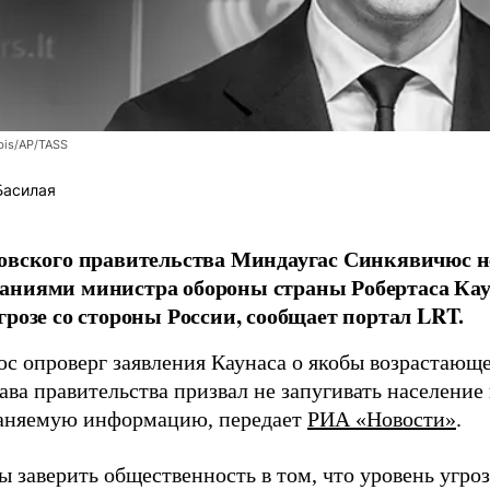
bis/AP/TASS
Басилая
овского правительства Миндаугас Синкявичюс не
аниями министра обороны страны Робертаса Кау
грозе со стороны России, сообщает портал LRT.
с опроверг заявления Каунаса о якобы возрастающе
ава правительства призвал не запугивать население
аняемую информацию, передает
РИА «Новости»
.
ы заверить общественность в том, что уровень угро