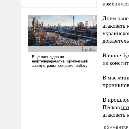
изменился
Ираном опустошила
американские арсеналы.
Днем ране
Сложившаяся ситуация
означает многолетний период
атаковать
уязвимости США, например,
украинско
перед Китаем.
доказатель
В июне бу
из консти
В мае мин
проникнов
В прошлом
Песков
на
атаковать
КОММЕНТАРИ