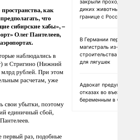
закрыли проходы для
 пространства, как
диких животных на
границе с Россией
предполагать, что
ие сибирские хабы», –
орт» Олег Пантелеев,
В Германии перекрыли
аэропортах.
магистраль из-за
строительства тоннеле
оторые наблюдались в
для лягушек
г) и Стригино (Нижний
 млрд рублей. При этом
ельным расчетам, уже
Адвокат предупредил о
отказах во въезде
беременным в США
ь свои убытки, поэтому
ний единичный сбой,
 Пантелеев.
е первый раз, подобные