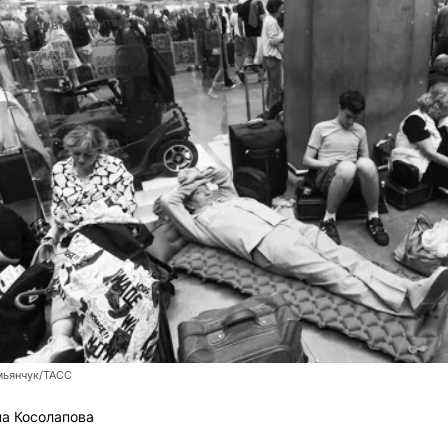
мьянчук/ТАСС
а Косолапова