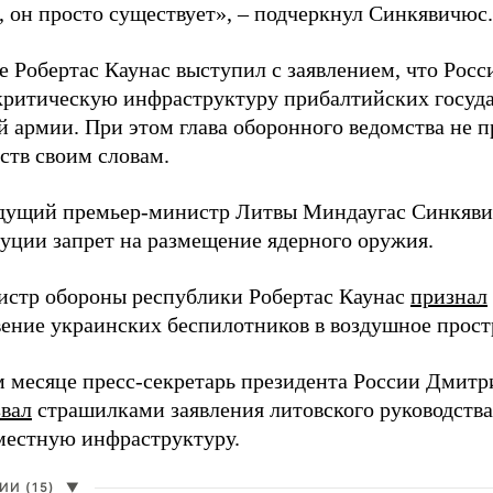
, он просто существует», – подчеркнул Синкявичюс.
е Робертас Каунас выступил с заявлением, что Росс
 критическую инфраструктуру прибалтийских госуда
й армии. При этом глава оборонного ведомства не 
ств своим словам.
дущий премьер-министр Литвы Миндаугас Синкяв
туции запрет на размещение ядерного оружия.
истр обороны республики Робертас Каунас
признал
ение украинских беспилотников в воздушное прост
 месяце пресс-секретарь президента России Дмитр
звал
страшилками заявления литовского руководств
 местную инфраструктуру.
И (15)
▼