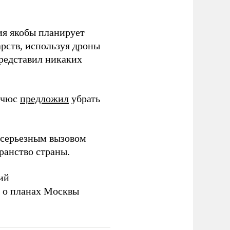
ия якобы планирует
рств, используя дроны
представил никаких
ичюс
предложил
убрать
серьезным вызовом
ранство страны.
ий
а о планах Москвы