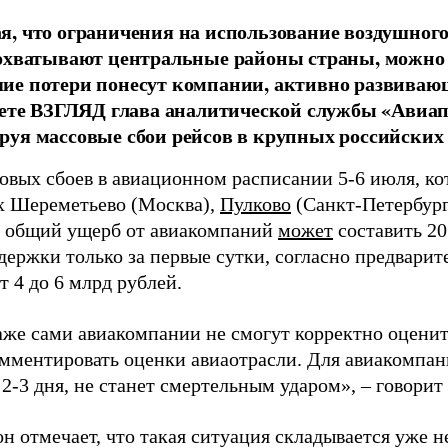
, что ограничения на использование воздушного
охватывают центральные районы страны, можно 
е потери понесут компании, активно развивающ
зете ВЗГЛЯД глава аналитической службы «Авиап
уя массовые сбои рейсов в крупных российских 
совых сбоев в авиационном расписании 5-6 июля, к
х Шереметьево (Москва),
Пулково
(Санкт-Петербур
, общий ущерб от авиакомпаний
может
составить 20
держки только за первые сутки, согласно предварит
т 4 до 6 млрд рублей.
аже сами авиакомпании не смогут корректно оценит
омментировать оценки авиаотрасли. Для авиакомпа
 2-3 дня, не станет смертельным ударом», – говорит
н отмечает, что такая ситуация складывается уже н