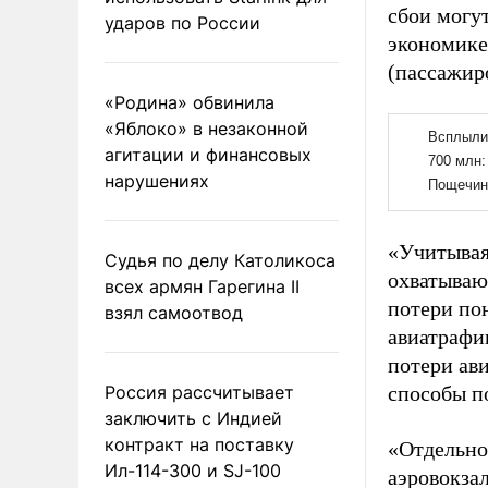
сбои могут
ударов по России
экономике
(пассажир
«Родина» обвинила
«Яблоко» в незаконной
агитации и финансовых
нарушениях
«Учитывая
Судья по делу Католикоса
охватываю
всех армян Гарегина II
потери по
взял самоотвод
авиатрафик
потери ав
Россия рассчитывает
способы п
заключить с Индией
контракт на поставку
«Отдельно 
Ил-114-300 и SJ-100
аэровокза