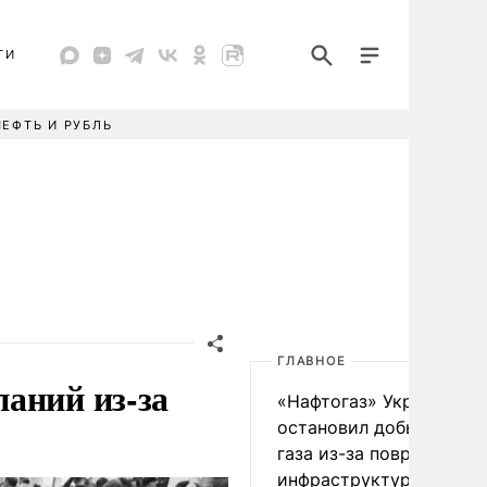
ТИ
НЕФТЬ И РУБЛЬ
ГЛАВНОЕ
аний из-за
«Нафтогаз» Украины
остановил добычу нефт
газа из-за повреждения
инфраструктуры