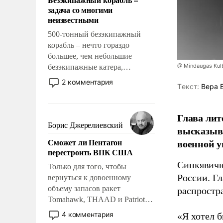
слабым, идти вперед и
задача со многими
адаптироваться.
неизвестными
500-тонный безэкипажный
корабль – нечто гораздо
большее, чем небольшие
@ Mindaugas Kul
безэкипажные катера,
применение которых уже
2 комментария
Tекст:
Вера 
стало обыденностью. Задача по
созданию такого корабля очень
сложна и амбициозна. Однако
Глава лит
и ее реализация радикально
Борис Джерелиевский
высказыв
поднимет наши боевые
Сможет ли Пентагон
военной у
возможности.
перестроить ВПК США
Синкявичю
Только для того, чтобы
России. Гл
вернуться к довоенному
объему запасов ракет
распростр
Tomahawk, THAAD и Patriot
США потребуется более трех
4 комментария
«Я хотел б
лет. Даже небольшая война с