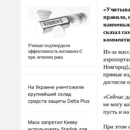
«Учитывая
правило, 
наименьши
сказал га
комментир
Ученые подтвердили
эффективность витамина C
Из-за мас
при лечении рака
аэропорта
Новгород)
прямые из
достигли о
На Украине уничтожили
крупнейший склад
«Сейчас д
средств защиты Delta Plus
не могу к
пусть и на
Маск запретил Киеву
При этом о
использовать Starlink для