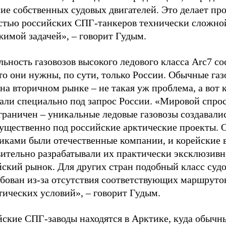
ие собственных судовых двигателей. Это делает пр
стью российских СПГ-танкеров технически сложной
жимой задачей», – говорит Гудым.
ьность газовозов высокого ледового класса Arc7 со
то они нужны, по сути, только России. Обычные га
на вторичном рынке – не такая уж проблема, а вот 
али специально под запрос России. «Мировой спрос
граничен – уникальные ледовые газовозы создавали
ущественно под российские арктические проекты.
чиками были отечественные компании, и корейские 
вительно разрабатывали их практически эксклюзивн
ский рынок. Для других стран подобный класс судо
ебован из-за отсутствия соответствующих маршруто
тических условий», – говорит Гудым.
йские СПГ-заводы находятся в Арктике, куда обычн