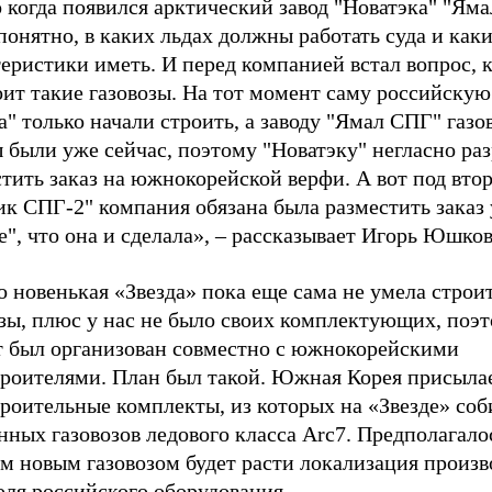
 когда появился арктический завод "Новатэка" "Ям
понятно, в каких льдах должны работать суда и как
еристики иметь. И перед компанией встал вопрос, 
ит такие газовозы. На тот момент саму российскую
а" только начали строить, а заводу "Ямал СПГ" газо
 были уже сейчас, поэтому "Новатэку" негласно ра
тить заказ на южнокорейской верфи. А вот под втор
к СПГ-2" компания обязана была разместить заказ 
е", что она и сделала», – рассказывает Игорь Юшков
 новенькая «Звезда» пока еще сама не умела строи
озы, плюс у нас не было своих комплектующих, поэ
т был организован совместно с южнокорейскими
троителями. План был такой. Южная Корея присыла
троительные комплекты, из которых на «Звезде» со
нных газовозов ледового класса Arc7. Предполагалос
 новым газовозом будет расти локализация произво
оля российского оборудования.