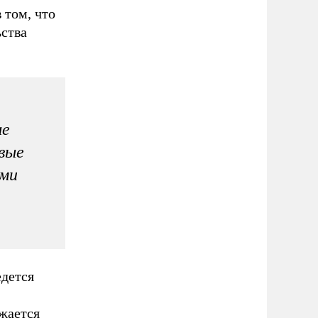
 том, что
ьства
ые
вые
ыми
едется
жается