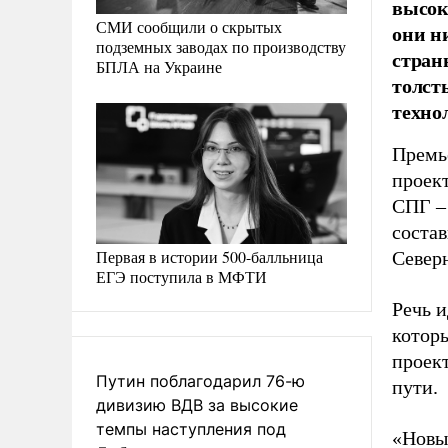
высок
СМИ сообщили о скрытых
они н
подземных заводах по производству
стран
БПЛА на Украине
толст
техно
Премь
проек
СПГ –
состав
Первая в истории 500-балльница
Северн
ЕГЭ поступила в МФТИ
Речь и
котор
проек
Путин поблагодарил 76-ю
пути.
дивизию ВДВ за высокие
темпы наступления под
«Новы