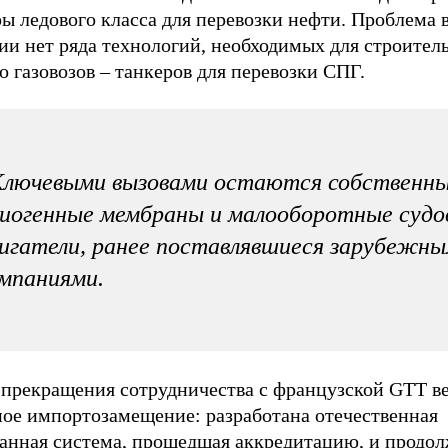
ы ледового класса для перевозки нефти. Проблема в
ии нет ряда технологий, необходимых для строител
 газовозов – танкеров для перевозки СПГ.
Ключевыми вызовами остаются собственн
иогенные мембраны и малооборотные судо
игатели, ранее поставлявшиеся зарубежн
мпаниями.
 прекращения сотрудничества с французской GTT в
ное импортозамещение: разработана отечественная
анная система, прошедшая аккредитацию, и продол