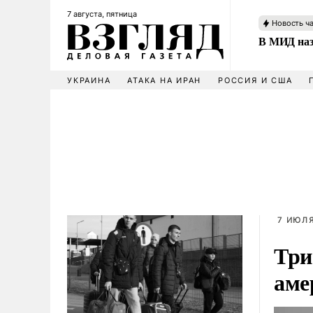
7 августа, пятница
Новость ч
В МИД наз
УКРАИНА
АТАКА НА ИРАН
РОССИЯ И США
7 ИЮЛЯ
Три
аме