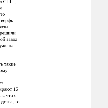
ал СПГ",
ие
кто
 верфь
возы
зрешили
ой завод
уже на
.
ть такие
тому
ет
бирают 15
ь, что с
дства, то