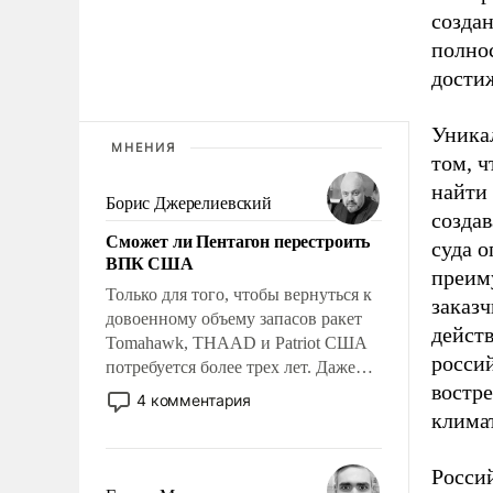
создан
полно
дости
Уникал
МНЕНИЯ
том, ч
найти 
Борис Джерелиевский
создав
Сможет ли Пентагон перестроить
суда о
ВПК США
преим
Только для того, чтобы вернуться к
заказ
довоенному объему запасов ракет
дейст
Tomahawk, THAAD и Patriot США
россий
потребуется более трех лет. Даже
востр
небольшая война с Ираном
4 комментария
опустошила американские
клима
арсеналы. Сложившаяся ситуация
означает многолетний период
Росси
уязвимости США, например, перед