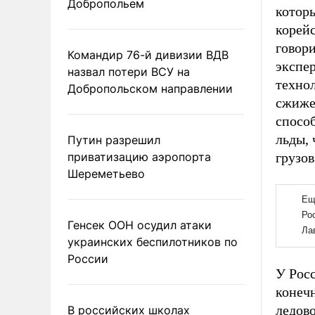
Добропольем
которы
корей
говор
Командир 76-й дивизии ВДВ
экспер
назвал потери ВСУ на
техно
Добропольском направлении
сжиже
спосо
льды, 
Путин разрешил
приватизацию аэропорта
грузов
Шереметьево
Генсек ООН осудил атаки
украинских беспилотников по
России
У Росс
конеч
ледово
В российских школах