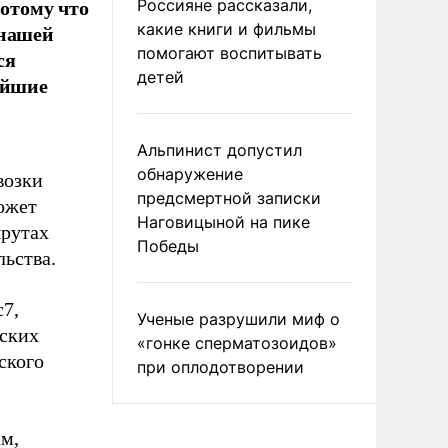
потому что
Россияне рассказали,
 нашей
какие книги и фильмы
помогают воспитывать
ся
детей
айшие
Альпинист допустил
обнаружение
возки
предсмертной записки
ожет
Наговицыной на пике
шрутах
Победы
льства.
c7,
Ученые разрушили миф о
йских
«гонке сперматозоидов»
ского
при оплодотворении
ам,