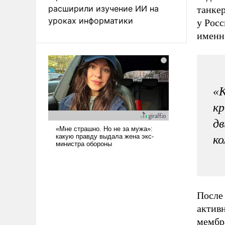
расширили изучение ИИ на
танкер
уроках информатики
у Росс
именно
«
кр
дв
ко
После
актив
мембр