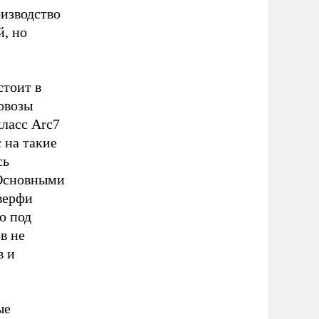
оизводство
, но
стоит в
зовозы
класс Arc7
 на такие
сь
 Основными
верфи
о под
в не
в и
ые