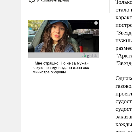
Только
назад было образом для
стало 
псевдонаучной фантастики, стало
характ
всерьез обсуждаемой идеей.
постро
"Звезд
нужны
размес
"Аркти
"Звезд
Однако
газов
проек
судос
судос
заказа
каждым
есть д