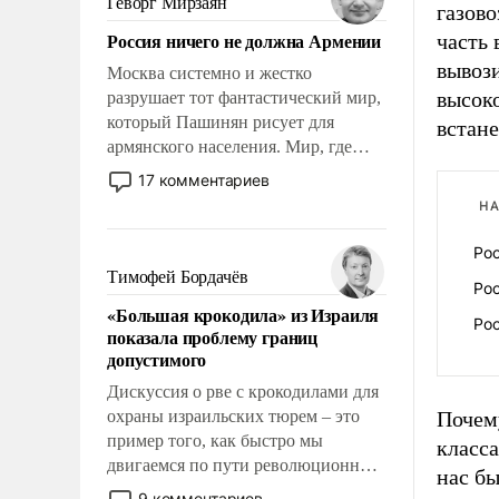
Геворг Мирзаян
газово
Китаем.
Россия ничего не должна Армении
часть 
вывози
Москва системно и жестко
высоко
разрушает тот фантастический мир,
который Пашинян рисует для
встане
армянского населения. Мир, где
политические прожекты будут
17 комментариев
безусловно оплачиваться за счет
НА
российских налогоплательщиков и
где Еревану за свои поступки не
Ро
нужно отвечать.
Тимофей Бордачёв
Ро
«Большая крокодила» из Израиля
Ро
показала проблему границ
допустимого
Дискуссия о рве с крокодилами для
охраны израильских тюрем – это
Почему
пример того, как быстро мы
класса
двигаемся по пути революционных
нас бы
изменений. То, что несколько лет
9 комментариев