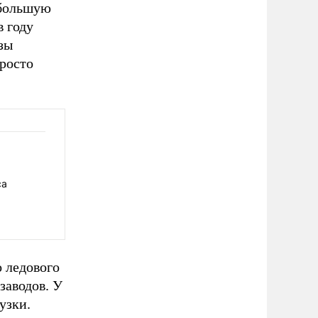
 большую
в году
зы
просто
са
о ледового
заводов. У
узки.