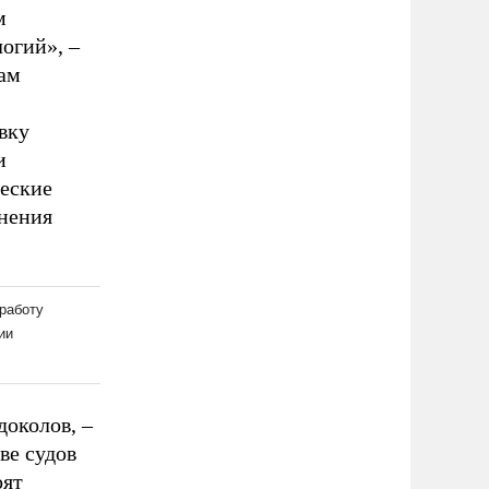
м
огий», –
ам
вку
и
ческие
анения
доколов, –
ве судов
оят