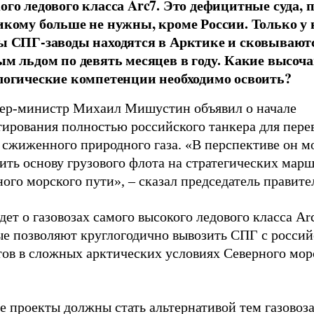
ого ледового класса Arc7. Это дефицитные суда, 
икому больше не нужны, кроме России. Только у
ы СПГ-заводы находятся в Арктике и сковывают
ым льдом по девять месяцев в году. Какие высоч
логические компетенции необходимо освоить?
ер-министр Михаил Мишустин объявил о начале
тирования полностью российского танкера для пере
 сжиженного природного газа. «В перспективе он м
ить основу грузового флота на стратегических мар
ого морского пути», – сказал председатель правите
дет о газовозах самого высокого ледового класса Ar
ые позволяют круглогодично вывозить СПГ с росси
тов в сложных арктических условиях Северного мор
е проекты должны стать альтернативой тем газовоз