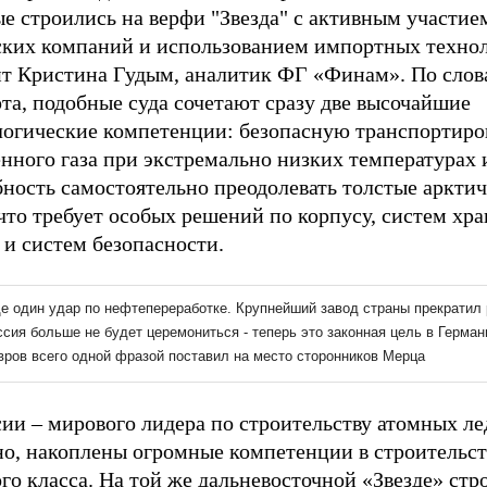
е строились на верфи "Звезда" с активным участие
ских компаний и использованием импортных технол
ит Кристина Гудым, аналитик ФГ «Финам». По слов
та, подобные суда сочетают сразу две высочайшие
логические компетенции: безопасную транспортиро
нного газа при экстремально низких температурах 
бность самостоятельно преодолевать толстые аркти
что требует особых решений по корпусу, систем хр
 и систем безопасности.
ии – мирового лидера по строительству атомных ле
но, накоплены огромные компетенции в строительст
го класса. На той же дальневосточной «Звезде» стр